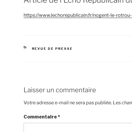
https://www.lechorepublicain.fr/nogent-le-rotro
CATÉGORIES
REVUE DE PRESSE
Laisser un commentaire
Votre adresse e-mail ne sera pas publiée.
Les cham
Commentaire
*