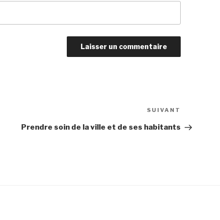
Article
SUIVANT
suivant
Prendre soin de la ville et de ses habitants
propulsé par
WordPress
)