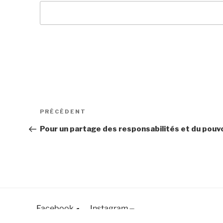
Navigation
Article
PRÉCÉDENT
de
précédent
Pour un partage des responsabilités et du pouv
l’article
Facebook
Instagram