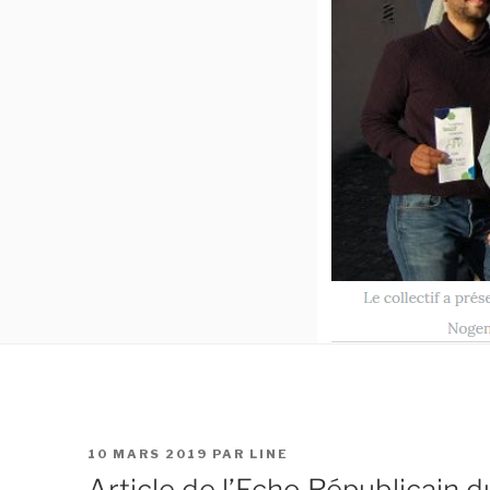
PUBLIÉ
10 MARS 2019
PAR
LINE
LE
Article de l’Echo Républicain 