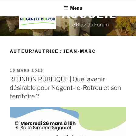
Aller
Menu
au
ACCUEIL
contenu
Le Blog du Forum
principal
AUTEUR/AUTRICE :
JEAN-MARC
PUBLIÉ
19 MARS 2025
LE
RÉUNION PUBLIQUE | Quel avenir
désirable pour Nogent-le-Rotrou et son
territoire ?