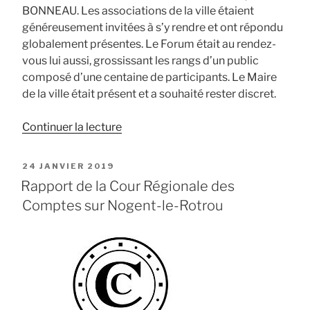
BONNEAU. Les associations de la ville étaient
généreusement invitées à s’y rendre et ont répondu
globalement présentes. Le Forum était au rendez-
vous lui aussi, grossissant les rangs d’un public
composé d’une centaine de participants. Le Maire
de la ville était présent et a souhaité rester discret.
de
Continuer la lecture
« Réunion
de
PUBLIÉ
24 JANVIER 2019
mi-
LE
Rapport de la Cour Régionale des
mandat
Comptes sur Nogent-le-Rotrou
bilan
collectif »