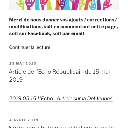
Merci de nous donner vos ajouts / corrections /
modifications, soit en commentant cette page,
soit sur
Facebook
, soit par
email
de
Continuer la lecture
« Covid-
19
PUBLIÉ
23 MAI 2019
:
LE
Article de l’Echo Républicain du 15 mai
Liste
2019
des
commerces
ouverts »
2019 05 15 L’Echo : Article sur la Del Jeunes
PUBLIÉ
4 AVRIL 2019
LE