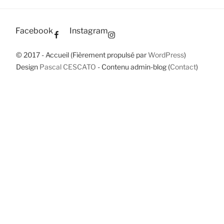
publications
des
Comptes
sur
Facebook
Instagram
Nogent-
le-
© 2017 - Accueil (Fièrement propulsé par
WordPress
)
Rotrou »
Design
Pascal CESCATO
- Contenu admin-blog (
Contact
)