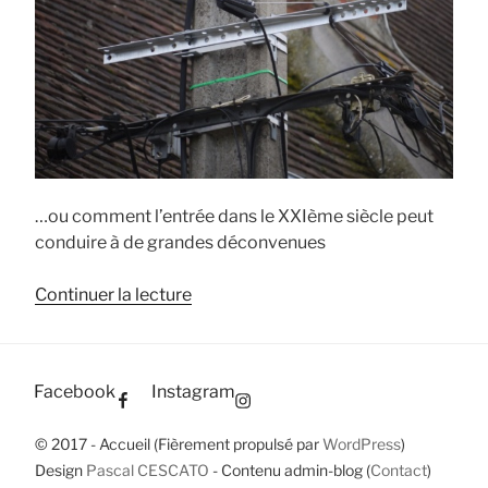
…ou comment l’entrée dans le XXIème siècle peut
conduire à de grandes déconvenues
de
Continuer la lecture
« Prendre
soin
de
Facebook
Instagram
la
ville
© 2017 - Accueil (Fièrement propulsé par
WordPress
)
et
Design
Pascal CESCATO
- Contenu admin-blog (
Contact
)
de