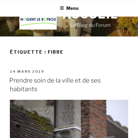
Aller
Menu
au
ACCUEIL
contenu
Le Blog du Forum
principal
ÉTIQUETTE :
FIBRE
PUBLIÉ
14 MARS 2019
LE
Prendre soin de la ville et de ses
habitants