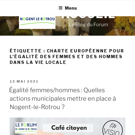
Aller
Menu
au
ACCUEIL
contenu
Le Blog du Forum
principal
ÉTIQUETTE :
CHARTE EUROPÉENNE POUR
L’ÉGALITÉ DES FEMMES ET DES HOMMES
DANS LA VIE LOCALE
PUBLIÉ
12 MAI 2021
LE
Égalité femmes/hommes : Quelles
actions municipales mettre en place à
Nogent-le-Rotrou ?