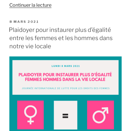
de
Continuer la lecture
« Égalité
femmes/hommes
PUBLIÉ
8 MARS 2021
:
LE
Plaidoyer pour instaurer plus d’égalité
Quelles
entre les femmes et les hommes dans
actions
notre vie locale
municipales
mettre
en
place
à
Nogent-
le-
Rotrou
? »