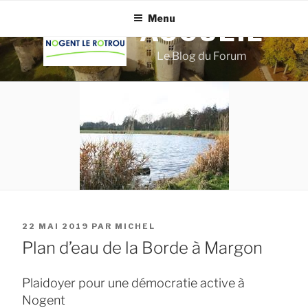
Aller
Menu
au
ACCUEIL
contenu
Le Blog du Forum
principal
PUBLIÉ
22 MAI 2019
PAR
MICHEL
LE
Plan d’eau de la Borde à Margon
Plaidoyer pour une démocratie active à
Nogent