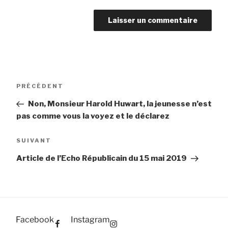
Navigation
Article
PRÉCÉDENT
de
précédent
Non, Monsieur Harold Huwart, la jeunesse n’est
l’article
pas comme vous la voyez et le déclarez
Article
SUIVANT
suivant
Article de l’Echo Républicain du 15 mai 2019
Facebook
Instagram