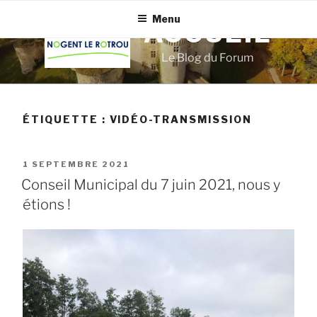
Aller
Menu
au
ACCUEIL
contenu
Le Blog du Forum
principal
ÉTIQUETTE :
VIDÉO-TRANSMISSION
PUBLIÉ
1 SEPTEMBRE 2021
LE
Conseil Municipal du 7 juin 2021, nous y
étions !