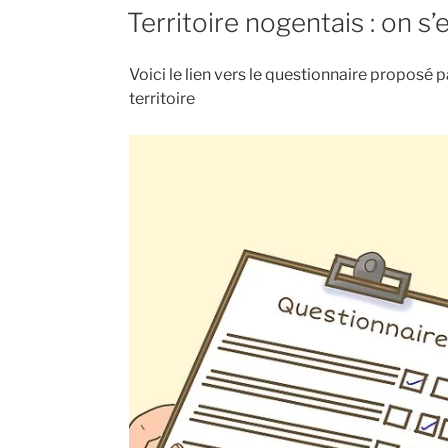
LE
Territoire nogentais : on 
Voici le lien vers le questionnaire proposé 
territoire