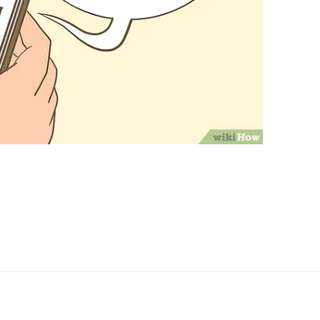
propulsé par
WordPress
)