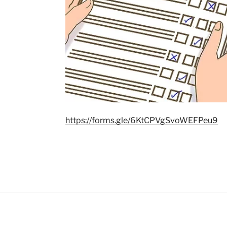
https://forms.gle/6KtCPVgSvoWEFPeu9
© 2017 - Accueil (Fièrement 