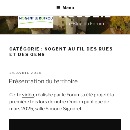
Aller
Menu
au
ACCUEIL
contenu
Le Blog du Forum
principal
CATÉGORIE :
NOGENT AU FIL DES RUES
ET DES GENS
PUBLIÉ
26 AVRIL 2025
LE
Présentation du territoire
Cette
vidéo
, réalisée par le Forum, a été projeté la
première fois lors de notre réunion publique de
mars 2025, salle Simone Signoret