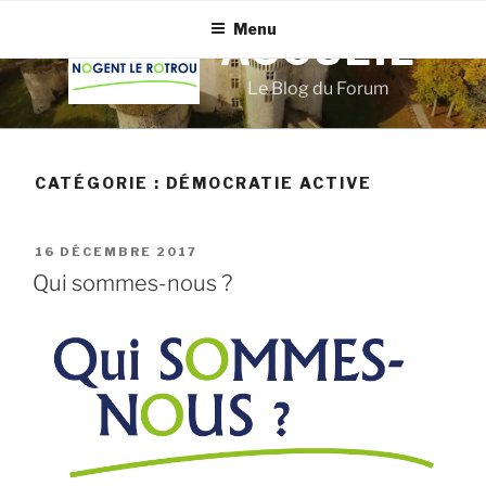
Aller
Menu
au
ACCUEIL
contenu
Le Blog du Forum
principal
CATÉGORIE :
DÉMOCRATIE ACTIVE
PUBLIÉ
16 DÉCEMBRE 2017
LE
Qui sommes-nous ?